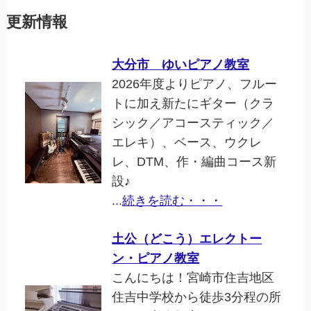
更新情報
大分市 ゆいピアノ教室
2026年度よりピアノ、フルー
トに加え新たにギター（クラ
シック／アコースティック／
エレキ）、ベース、ウクレ
レ、DTM、作・編曲コース新
設♪
...
続きを読む・・・
土公（どこう）エレクトー
ン・ピアノ教室
こんにちは！宮崎市住吉地区
住吉中学校から徒歩3分程の所