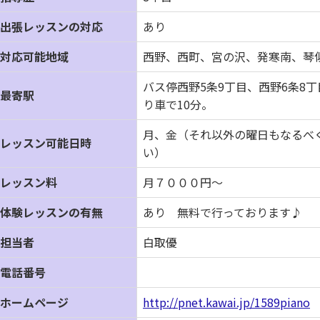
出張レッスンの対応
あり
対応可能地域
西野、西町、宮の沢、発寒南、琴
バス停西野5条9丁目、西野6条8
最寄駅
り車で10分。
月、金（それ以外の曜日もなるべ
レッスン可能日時
い）
レッスン料
月７０００円～
体験レッスンの有無
あり 無料で行っております♪
担当者
白取優
電話番号
ホームページ
http://pnet.kawai.jp/1589piano