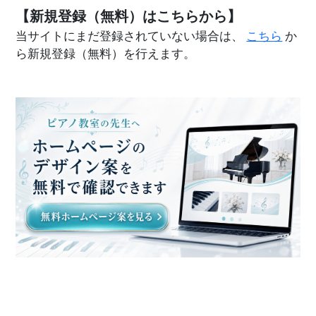
【新規登録（無料）はこちらから】
当サイトにまだ登録されていない場合は、
こちら
か
ら新規登録（無料）を行えます。