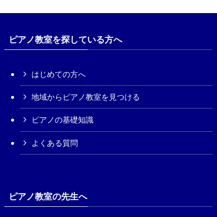
ピアノ教室を探している方へ
はじめての方へ
地域からピアノ教室を見つける
ピアノの基礎知識
よくある質問
ピアノ教室の先生へ