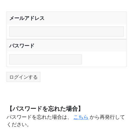
メールアドレス
パスワード
【パスワードを忘れた場合】
パスワードを忘れた場合は、
こちら
から再発行して
ください。