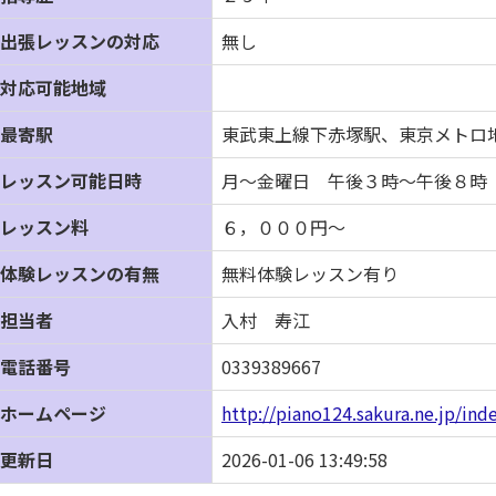
出張レッスンの対応
無し
対応可能地域
最寄駅
東武東上線下赤塚駅、東京メトロ
レッスン可能日時
月～金曜日 午後３時～午後８時
レッスン料
６，０００円～
体験レッスンの有無
無料体験レッスン有り
担当者
入村 寿江
電話番号
0339389667
ホームページ
http://piano124.sakura.ne.jp/ind
更新日
2026-01-06 13:49:58