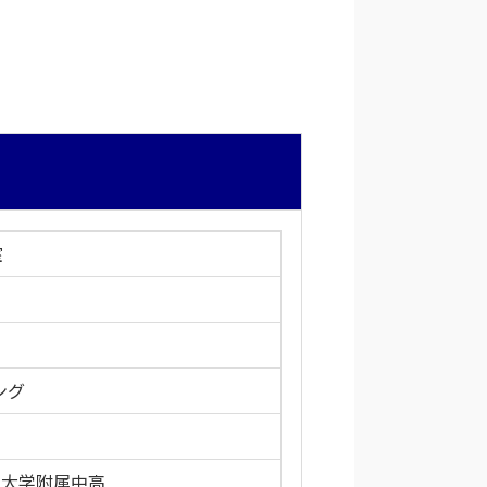
室
ング
立大学附属中高