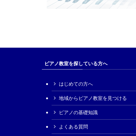
ピアノ教室を探している方へ
はじめての方へ
地域からピアノ教室を見つける
ピアノの基礎知識
よくある質問